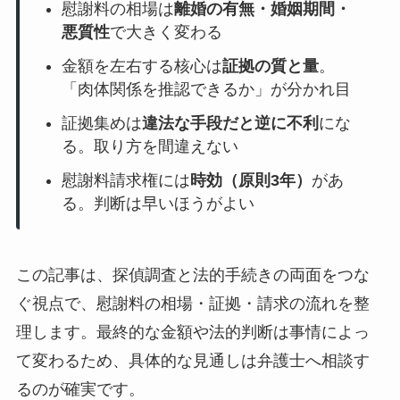
慰謝料の相場は
離婚の有無・婚姻期間・
悪質性
で大きく変わる
金額を左右する核心は
証拠の質と量
。
「肉体関係を推認できるか」が分かれ目
証拠集めは
違法な手段だと逆に不利
にな
る。取り方を間違えない
慰謝料請求権には
時効（原則3年）
があ
る。判断は早いほうがよい
この記事は、探偵調査と法的手続きの両面をつな
ぐ視点で、慰謝料の相場・証拠・請求の流れを整
理します。最終的な金額や法的判断は事情によっ
て変わるため、具体的な見通しは弁護士へ相談す
るのが確実です。