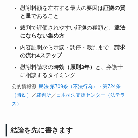
慰謝料額を左右する最大の要因は
証拠の質
と量
であること
裁判で評価されやすい証拠の種類と、
違法
にならない集め方
内容証明から示談・調停・裁判まで、
請求
の流れ4ステップ
慰謝料請求の
時効（原則3年）
と、弁護士
に相談するタイミング
公的情報源:
民法 第709条（不法行為）・第724条
（時効）
／
裁判所
／
日本司法支援センター（法テラ
ス）
結論を先に書きます