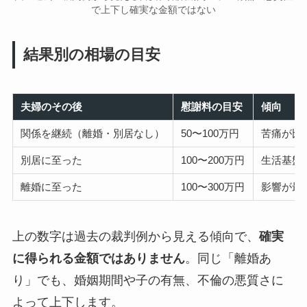
で上下し確実な金額ではない
結果別の相場の目安
夫婦のその後
慰謝料の目安
傾向
関係を継続（離婚・別居なし）
50〜100万円
苦痛が比
別居に至った
100〜200万円
生活基盤
離婚に至った
100〜300万円
影響が最
上の数字は過去の裁判例から見える傾向で、
確実
に得られる金額ではありません
。同じ「離婚あ
り」でも、婚姻期間や子の有無、不倫の悪質さに
よって上下します。