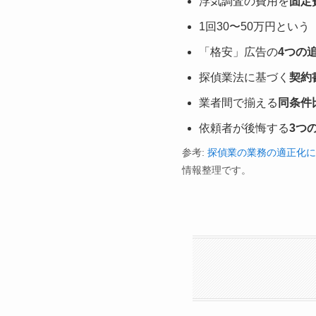
浮気調査の費用を
固定
1回30〜50万円という
「格安」広告の
4つの
探偵業法に基づく
契約
業者間で揃える
同条件
依頼者が後悔する
3つ
参考:
探偵業の業務の適正化に
情報整理です。