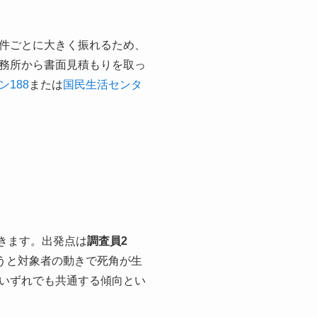
件ごとに大きく振れるため、
務所から書面見積もりを取っ
188
または
国民生活センタ
できます。出発点は
調査員2
うと対象者の動きで死角が生
いずれでも共通する傾向とい