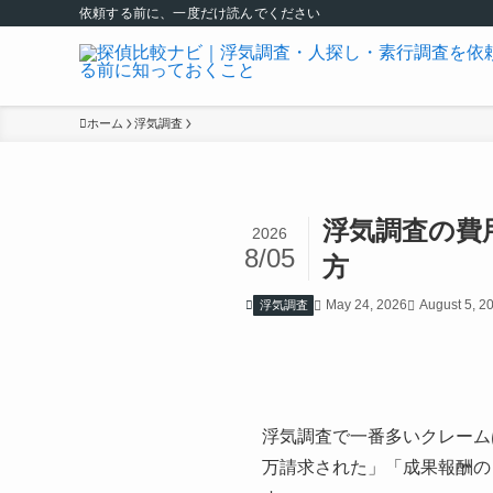
依頼する前に、一度だけ読んでください
ホーム
浮気調査
浮気調査の費
2026
8/05
方
May 24, 2026
August 5, 2
浮気調査
浮気調査で一番多いクレーム
万請求された」「成果報酬の