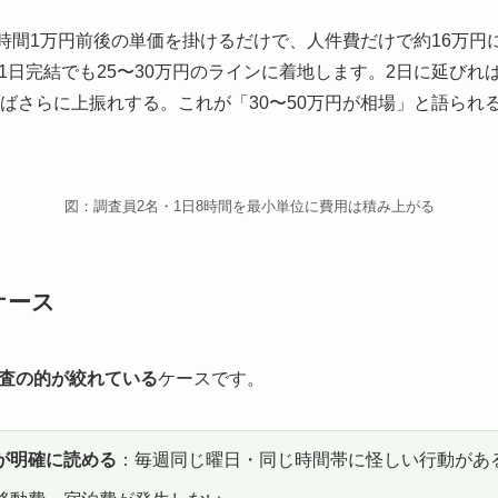
り1時間1万円前後の単価を掛けるだけで、人件費だけで約16万
日完結でも25〜30万円のラインに着地します。2日に延びれば
せばさらに上振れする。これが「30〜50万円が相場」と語られ
図：調査員2名・1日8時間を最小単位に費用は積み上がる
ケース
査の的が絞れている
ケースです。
が明確に読める
：毎週同じ曜日・同じ時間帯に怪しい行動があ