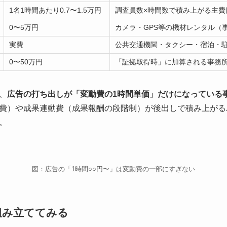
1名1時間あたり0.7〜1.5万円
調査員数×時間数で積み上がる主費
0〜5万円
カメラ・GPS等の機材レンタル（
実費
公共交通機関・タクシー・宿泊・
0〜50万円
「証拠取得時」に加算される事務
、
広告の打ち出しが「変動費の1時間単価」だけになっている
費）や成果連動費（成果報酬の段階制）が後出しで積み上がる
。
図：広告の「1時間○○円〜」は変動費の一部にすぎない
組み立ててみる