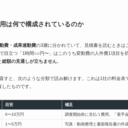
費用は何で構成されているのか
動費・成果連動費
の3層に分かれていて、見積書を読むときは
で目立つ「1時間○○円〜」はこのうち変動費の人件費1項目を
と
総額の見通しが立ちません
。
直すと、次のような分類で読み解けます。これは1社の料金表
直したものです。
目安
補足
0〜10万円
調査開始前に支払う費用。「着手
1〜5万円
写真・動画整理と書面報告書の作