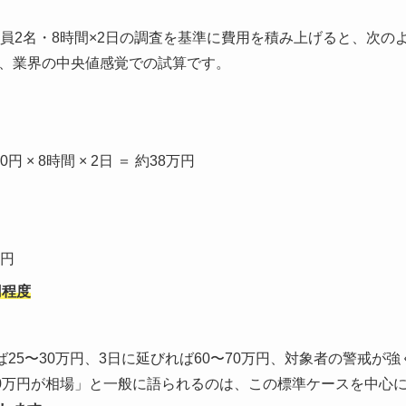
査員2名・8時間×2日の調査を基準に費用を積み上げると、次の
、業界の中央値感覚での試算です。
00円 × 8時間 × 2日 ＝ 約38万円
万円
円程度
ば25〜30万円、3日に延びれば60〜70万円、対象者の警戒が強
50万円が相場」と一般に語られるのは、この標準ケースを中心