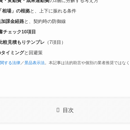
費・変動費・成果連動費
の3層に分解する考え方
「相場」の根拠
と、上下に振れる条件
追加課金経路
と、契約時の防御線
書チェック10項目
比較見積もりテンプレ
（7項目）
のタイミング
と回避策
関する法律
／
景品表示法
。本記事は法的助言や個別の業者推奨ではなく
目次