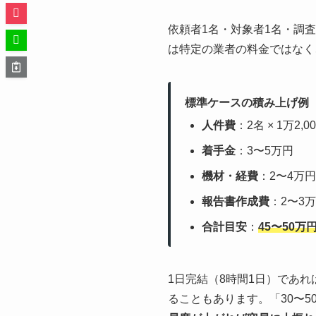
依頼者1名・対象者1名・調
は特定の業者の料金ではなく
標準ケースの積み上げ例
人件費
：2名 × 1万2,0
着手金
：3〜5万円
機材・経費
：2〜4万円
報告書作成費
：2〜3
合計目安
：
45〜50万
1日完結（8時間1日）であれ
ることもあります。「30〜