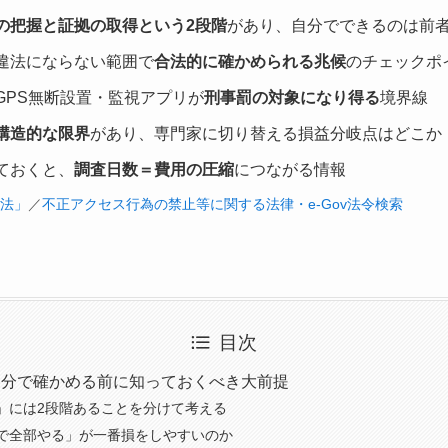
の把握と証拠の取得という2段階
があり、自分でできるのは前
違法にならない範囲で
合法的に確かめられる兆候
のチェックポ
GPS無断設置・監視アプリが
刑事罰の対象になり得る
境界線
構造的な限界
があり、専門家に切り替える損益分岐点はどこか
ておくと、
調査日数＝費用の圧縮
につながる情報
法」
／
不正アクセス行為の禁止等に関する法律・e-Gov法令検索
目次
自分で確かめる前に知っておくべき大前提
」には2段階あることを分けて考える
で全部やる」が一番損をしやすいのか